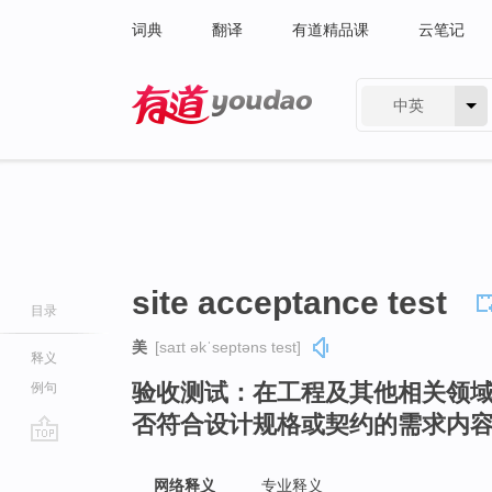
词典
翻译
有道精品课
云笔记
中英
有道 - 网易旗下搜索
site acceptance test
目录
美
[saɪt əkˈseptəns test]
释义
验收测试：在工程及其他相关领
例句
否符合设计规格或契约的需求内
go
top
网络释义
专业释义