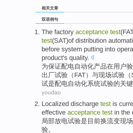
相关文章
双语例句
The factory
acceptance
test
(
FA
test
(
SAT
)of
distribution automat
before
system
putting into oper
product
's
quality
.
为
保证
配电
自动化
产品
在
用户验
出厂
试验
（
FAT
）
与
现场
试验（
试是配电自动化
系统
试验的关键
youdao
Localized
discharge
test
is
curre
effective
acceptance
test
in the
局部
放电
试验
是
目前
换流变
现场
验。