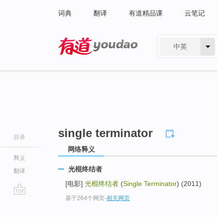
词典
翻译
有道精品课
云笔记
中英
有道 - 网易旗下搜索
single terminator
目录
网络释义
释义
光棍终结者
翻译
[电影]
光棍终结者
(
Single Terminator
) (2011)
基于264个网页
-
相关网页
go
top