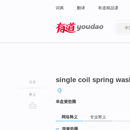
词典
翻译
有道精品课
中
有道 - 网易旗下搜索
single coil spring was
目录
释义
单盘簧垫圈
go
网络释义
专业释义
top
弹簧垫圈