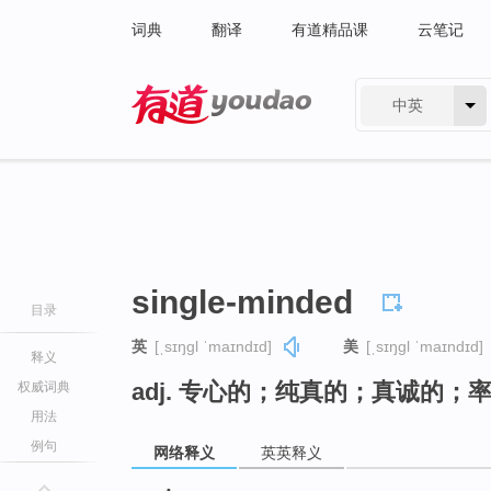
词典
翻译
有道精品课
云笔记
中英
有道 - 网易旗下搜索
single-minded
目录
英
[ˌsɪŋɡl ˈmaɪndɪd]
美
[ˌsɪŋɡl ˈmaɪndɪd]
释义
adj. 专心的；纯真的；真诚的；
权威词典
用法
例句
网络释义
英英释义