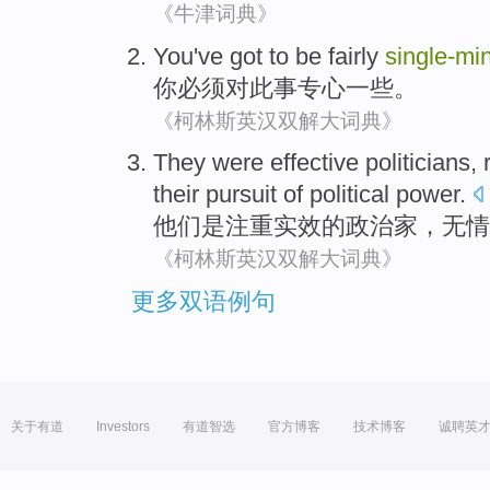
《牛津词典》
You
've got
to
be
fairly
single-mi
你
必须
对
此事
专心一些。
《柯林斯英汉双解大词典》
They
were
effective
politicians
,
their
pursuit of
political
power
.
他们
是
注重
实效的
政治家
，
无情
《柯林斯英汉双解大词典》
更多双语例句
关于有道
Investors
有道智选
官方博客
技术博客
诚聘英