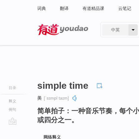
词典
翻译
有道精品课
云笔记
中英
有道 - 网易旗下搜索
simple time
目录
美
[ˈsɪmpl taɪm]
释义
简单拍子：一种音乐节奏，每个
例句
或四分之一。
go
top
网络释义