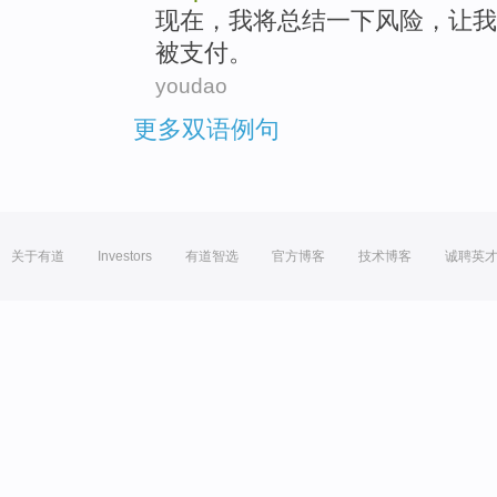
现在
，
我
将
总结
一下
风险
，
让我
被
支付
。
youdao
更多双语例句
关于有道
Investors
有道智选
官方博客
技术博客
诚聘英