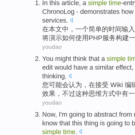
In
this article
,
a
simple
time
-entr
ChronoLog -
demonstrates
how 
services
.
在
本文
中，
一
个
简单
的
时间输入
将演示
如何
使用
PHP
服务
构建
youdao
You
might
think
that
a
simple
ti
edit
would
have
a
similar
effect
thinking
.
您
可能会
认为
，
在
接受
Wiki
编
效果
，
不过
这种
思维方式
中
有
一
youdao
Now
,
I'm
going
to
abstract from
know that
this
thing
is
going
to
simple
time
.