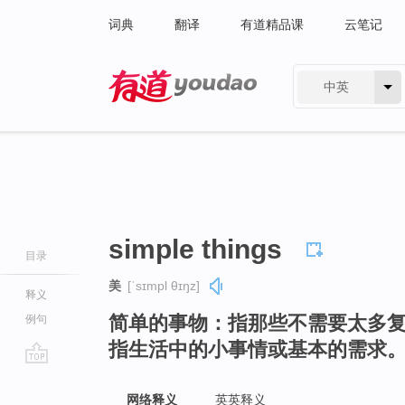
词典
翻译
有道精品课
云笔记
中英
有道 - 网易旗下搜索
simple things
目录
美
[ˈsɪmpl θɪŋz]
释义
简单的事物：指那些不需要太多
例句
指生活中的小事情或基本的需求
go
top
网络释义
英英释义