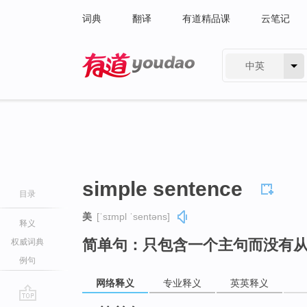
词典
翻译
有道精品课
云笔记
中英
有道 - 网易旗下搜索
simple sentence
目录
美
[ˈsɪmpl ˈsentəns]
释义
简单句：只包含一个主句而没有
权威词典
例句
网络释义
专业释义
英英释义