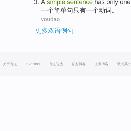
A
simple
sentence
has only
one
一
个
简单
句
只有
一
个
动词
。
youdao
更多双语例句
关于有道
Investors
有道智选
官方博客
技术博客
诚聘英