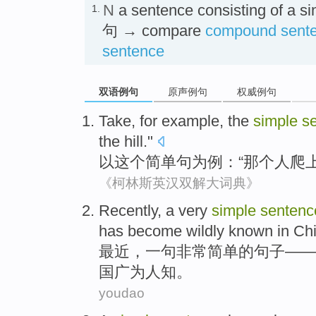
N
a sentence consisting of a 
1.
句 → compare
compound sent
sentence
双语例句
原声例句
权威例句
Take
,
for
example
,
the
simple
s
the
hill
."
以
这个
简单
句
为
例
：“
那个
人
爬
《柯林斯英汉双解大词典》
Recently
, a
very
simple
sentenc
has become wildly known
in
Ch
最近
，
一句
非常
简单
的句子——
国
广为人知
。
youdao