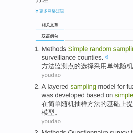
更多
网络短语
相关文章
双语例句
Methods
Simple
random
sampli
surveillance counties
.
方法
监测点
的
选择
采用
单纯
随机
youdao
A
layered
sampling
model
for
fu
was developed
based
on
simpl
在
简单
随机
抽样
方法的
基础
上提
模型
。
youdao
Methods
Questionnaire
survey