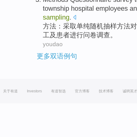
township
hospital
employees
an
sampling
.
方法
：采取
单纯
随机
抽样方法对
工
及
患者
进行
问卷
调查。
youdao
更多双语例句
关于有道
Investors
有道智选
官方博客
技术博客
诚聘英