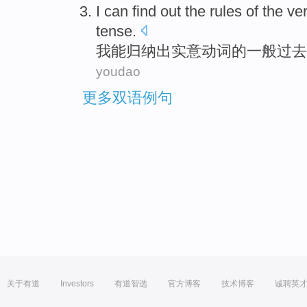
I
can
find
out the
rules
of
the
ve
tense
.
我
能
归纳
出
实意
动词
的
一般
过去
youdao
更多双语例句
关于有道
Investors
有道智选
官方博客
技术博客
诚聘英