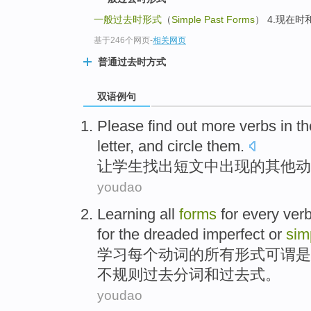
一般过去时形式
（
Simple Past Forms
） 4.现在时
基于246个网页
-
相关网页
普通过去时方式
双语例句
Please
find out
more
verbs
in
t
letter, and circle them.
让
学生
找出
短文中出现
的
其他
动
youdao
Learning
all
forms
for
every
ver
for
the dreaded
imperfect
or
sim
学习
每个
动词
的
所有
形式
可谓
是
不规则过去分词和过去式。
youdao