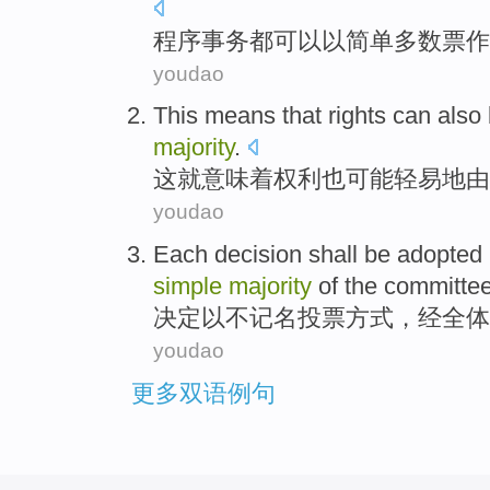
程序
事务
都
可以
以简单
多数票
作
youdao
This
means that
rights
can
also
majority
.
这
就
意味着
权利
也
可能
轻易地
由
youdao
Each
decision
shall be adopted
simple
majority
of
the committe
决定
以不记名
投票
方式，经
全体
youdao
更多双语例句