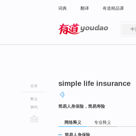
词典
翻译
有道精品课
中
有道 - 网易旗下搜索
simple life insurance
目录
释义
简易人身保险，简易寿险
例句
网络释义
专业释义
go
top
简易人身保险