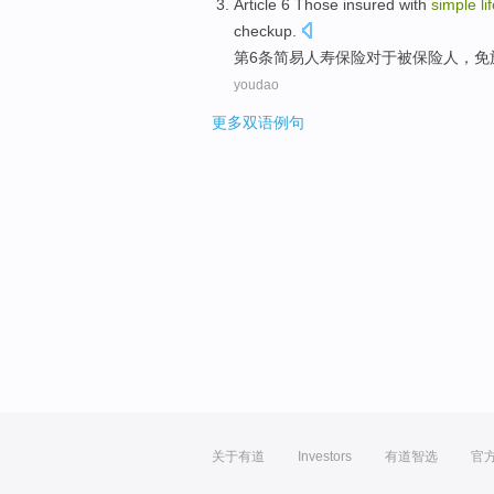
Article 6
Those
insured
with
simple
li
checkup
.
第6
条
简易
人寿
保险
对于
被保险人
，免
youdao
更多双语例句
关于有道
Investors
有道智选
官