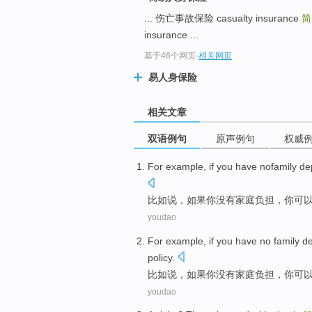
... 伤亡事故保险 casualty insurance
简
insurance ...
基于46个网页
-
相关网页
易人身保险
相关文章
双语例句
原声例句
权威
For example
,
if
you
have nofamily
de
比如说
，
如果
你
没有
家庭负担，你
可
youdao
For example
,
if
you
have no
family
de
policy
.
比如说
，
如果
你
没有
家庭
负担，你
可
youdao