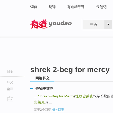
词典
翻译
有道精品课
云笔记
中英
有道 - 网易旗下搜索
shrek 2-beg for mercy
目录
网络释义
释义
怪物史莱克
翻译
...
Shrek 2-Beg for Mercy
(
怪物史莱克
2-穿长靴的猫) 
史莱克
3) ...
go
基于2个网页
-
相关网页
top