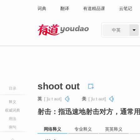
词典
翻译
有道精品课
云笔记
中英
有道 - 网易旗下搜索
shoot out
目录
英
[ˈʃuːt aʊt]
美
[ˈʃuːt aʊt]
释义
射击：指迅速地射击对方，通常
权威词典
用法
例句
网络释义
专业释义
英英释义