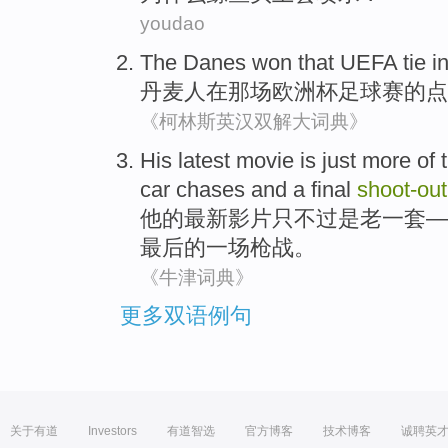
youdao
The
Danes
won
that UEFA
tie
i
丹麦
人
在
那场
欧洲杯足球赛的点
《柯林斯英汉双解大词典》
His
latest
movie
is
just more
of 
car
chases
and
a final
shoot-
out
他
的
最新
影片
只不过
是
老一套—
最后的
一
场枪战。
《牛津词典》
更多双语例句
关于有道
Investors
有道智选
官方博客
技术博客
诚聘英