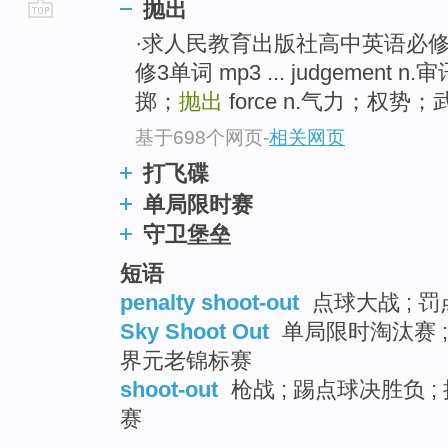
抛出
go
·求人民教育出版社高中英语必
top
修3单词 mp3 ... judgement n
掷；
抛出
force n.气力；权势；武力
基于698个网页
-
相关网页
打飞碟
单局限时赛
守卫堡垒
短语
penalty shoot-out
点球大战 ; 罚
Sky Shoot Out
单局限时淘汰赛 ; 
界元老锦标赛
shoot-out
枪战 ; 踢点球决胜负 
赛