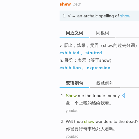
shew
/ʃəʊ/
1.
V
→ an archaic spelling of
show
同近义词
同根词
v. 展出；炫耀，卖弄（show的过去分词
exhibited
,
strutted
n. 展览；表示（等于show）
exhibition
,
expression
双语例句
权威例句
Shew
me
the tribute
money
.
拿一个
上税
的
钱
给
我
看。
youdao
Wilt thou
shew
wonders
to
the dead
?
你
岂要行奇事
给
死人看吗。
youdao