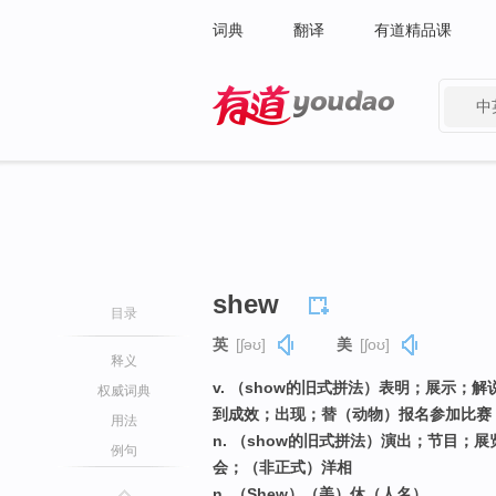
词典
翻译
有道精品课
中
有道 - 网易旗下搜索
shew
目录
英
[ʃəʊ]
美
[ʃoʊ]
释义
v. （show的旧式拼法）表明；展示
权威词典
到成效；出现；替（动物）报名参加比赛
用法
n. （show的旧式拼法）演出；节目
例句
会；（非正式）洋相
n. （Shew）（美）休（人名）