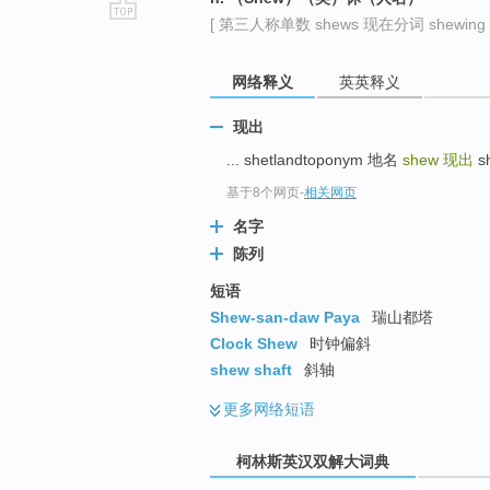
[ 第三人称单数 shews 现在分词 shewing 
go
top
网络释义
英英释义
现出
... shetlandtoponym 地名
shew
现出
s
基于8个网页
-
相关网页
名字
陈列
短语
Shew-san-daw Paya
瑞山都塔
Clock Shew
时钟偏斜
shew shaft
斜轴
更多
网络短语
柯林斯英汉双解大词典