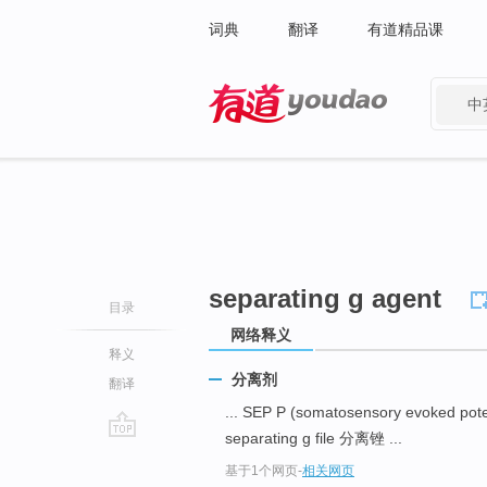
词典
翻译
有道精品课
中
有道 - 网易旗下搜索
separating g agent
目录
网络释义
释义
分离剂
翻译
... SEP P (somatosensory evoked
separating g file 分离锉 ...
go
基于1个网页
-
相关网页
top