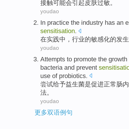
接触
可能
会
引起
皮肤
过敏。
youdao
In
practice the
industry
has
an e
sensitisation
.
在
实践
中，
行业
的
敏感化的
发生
youdao
Attempts to
promote
the
growth
bacteria
and
prevent
sensitisati
use of
probiotics
.
尝试
给予益生菌是
促进
正常
肠内
法。
youdao
更多双语例句