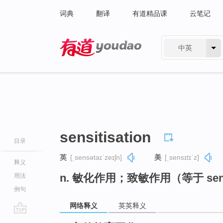
词典
翻译
有道精品课
云笔记
中英
有道 - 网易旗下搜索
sensitisation
目录
英
[ˌsensətaɪˈzeɪʃn]
美
[ˌsensɪtɪˈz]
释义
n. 敏化作用；致敏作用（等于 sensit
用法
例句
网络释义
英英释义
go