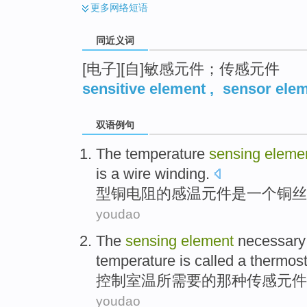
更多
网络短语
同近义词
[电子][自]敏感元件；传感元件
sensitive element
,
sensor ele
双语例句
The temperature
sensing
eleme
is
a
wire
winding
.
型
铜
电阻
的感温元件
是
一个
铜丝
youdao
The
sensing
element
necessary
temperature
is
called a
thermost
控制
室温
所需要
的那种
传感
元件
youdao