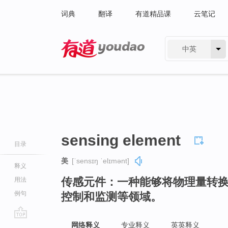
词典
翻译
有道精品课
云笔记
中英
有道 - 网易旗下搜索
sensing element
目录
美
[ˈsensɪŋ ˈelɪmənt]
释义
传感元件：一种能够将物理量转
用法
例句
控制和监测等领域。
go
网络释义
专业释义
英英释义