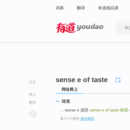
词典
翻译
有道精品课
中
有道 - 网易旗下搜索
sense e of taste
目录
网络释义
释义
味觉
翻译
... sense e 感觉
sense e of taste
味觉
基于1个网页
-
相关网页
go
top