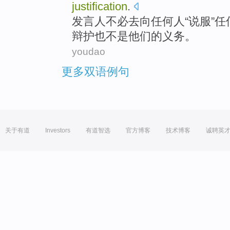
justification
.
发言人
不必
去向
任何人
“
说服
”
任
辩护
也
不是
他们
的
义务
。
youdao
更多双语例句
关于有道
Investors
有道智选
官方博客
技术博客
诚聘英