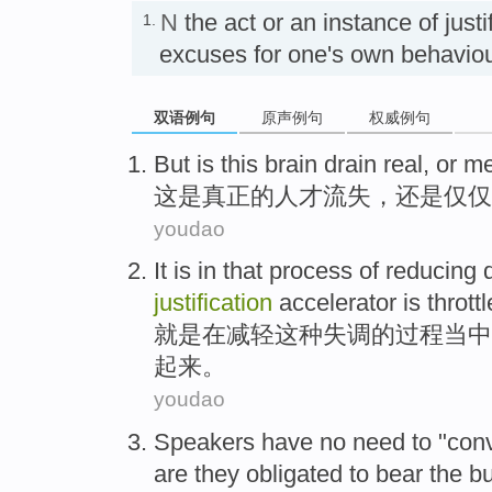
N
the act or an instance of justi
1.
excuses for one's own behav
双语例句
原声例句
权威例句
But
is
this
brain drain
real
,
or
me
这
是
真正
的
人才
流失，
还是
仅仅
youdao
It
is
in
that
process
of
reducing
justification
accelerator is thrott
就是
在
减轻
这种失调
的
过程
当中
起来。
youdao
Speakers
have no need
to "
con
are
they
obligated
to
bear
the b