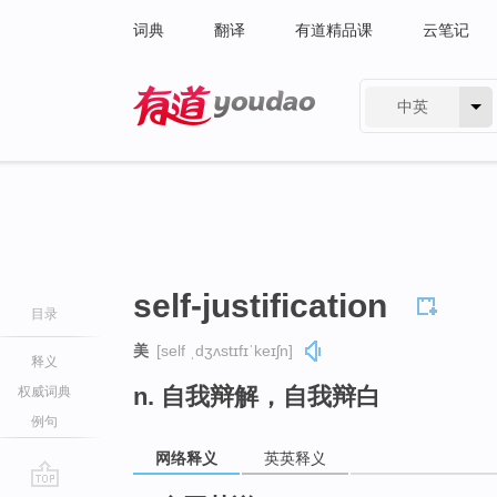
词典
翻译
有道精品课
云笔记
中英
有道 - 网易旗下搜索
self-justification
目录
美
[self ˌdʒʌstɪfɪˈkeɪʃn]
释义
n. 自我辩解，自我辩白
权威词典
例句
网络释义
英英释义