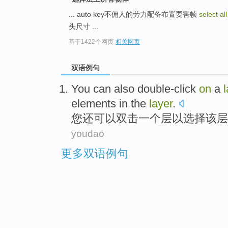
... auto key不佣人的劳力配备布置要害帧
select al
头尺寸 ...
基于1422个网页
-
相关网页
双语例句
You
can
also
double-click
on
a
elements
in
the
layer
.
您
还
可以
双击
一个
层
以
选择
该
层
youdao
更多双语例句