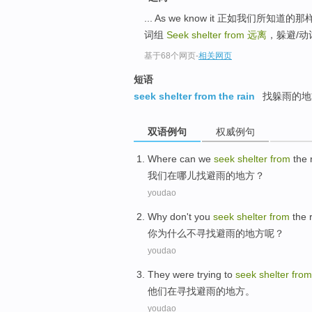
... As we know it 正如我们所知道的
词组
Seek shelter from
远离
，躲避/动词
基于68个网页
-
相关网页
短语
seek shelter from the rain
找躲雨的地方
双语例句
权威例句
Where
can
we
seek
shelter
from
the
我们
在哪儿
找避雨
的
地方？
youdao
Why
don't
you
seek
shelter
from
the 
你
为什么
不
寻找
避雨
的地方呢？
youdao
They
were trying
to
seek
shelter
from
他们
在
寻找
避雨
的地方。
youdao