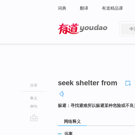
词典
翻译
有道精品课
中
有道 - 网易旗下搜索
seek shelter from
目录
释义
躲避：寻找避难所以躲避某种危险或不良
例句
网络释义
go
top
远离