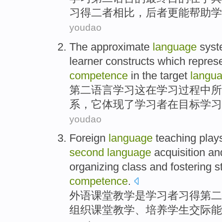
习
得二者相比，后者
更
能
帮助
学
youdao
The
approximate
language
sys
learner
constructs
which
repres
competence
in
the
target
langu
第二
语言
学习
这
在
学习过程
中所
系
，
它
体现了
学习者在目标学习
youdao
Foreign
language
teaching
play
second
language
acquisition
an
organizing
class
and
fostering
s
competence
.
外语
课堂
教学
是
学习者
习得
第二
组织
课堂教学、
培养
学生
交际
能