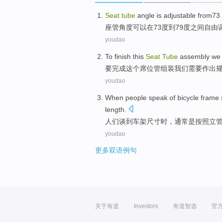
Seat
tube
angle
is
adjustable from73
座
管
角度
可以在73度到79度之间自由
youdao
To
finish
this
Seat
Tube
assembly
we
要
完成
这个
席位
管
组装
我们
需要
作出
youdao
When people
speak
of bicycle
frame
length
.
人们
谈到
车架
尺寸
时，
通常
是
按照
立
youdao
更多双语例句
关于有道
Investors
有道智选
官