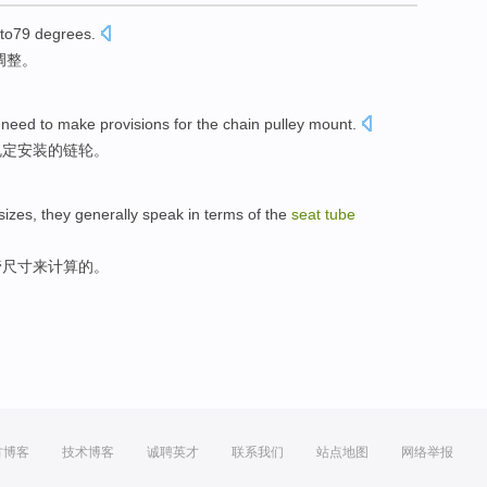
to79 degrees.
调整
。
need to
make
provisions
for the
chain pulley mount
.
规定
安装
的
链轮。
sizes
,
they generally
speak
in terms
of
the
seat
tube
管
尺寸来计算
的
。
方博客
技术博客
诚聘英才
联系我们
站点地图
网络举报