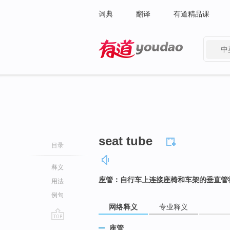
词典
翻译
有道精品课
中
有道 - 网易旗下搜索
seat tube
目录
释义
座管：自行车上连接座椅和车架的垂直管
用法
例句
网络释义
专业释义
go
座管