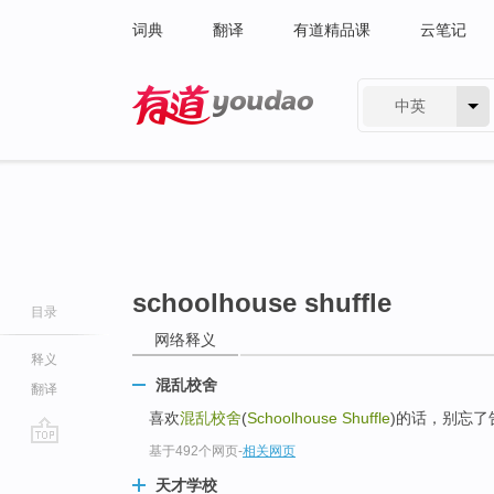
词典
翻译
有道精品课
云笔记
中英
有道 - 网易旗下搜索
schoolhouse shuffle
目录
网络释义
释义
混乱校舍
翻译
喜欢
混乱校舍
(
Schoolhouse Shuffle
)的话，别忘
基于492个网页
-
相关网页
go
top
天才学校