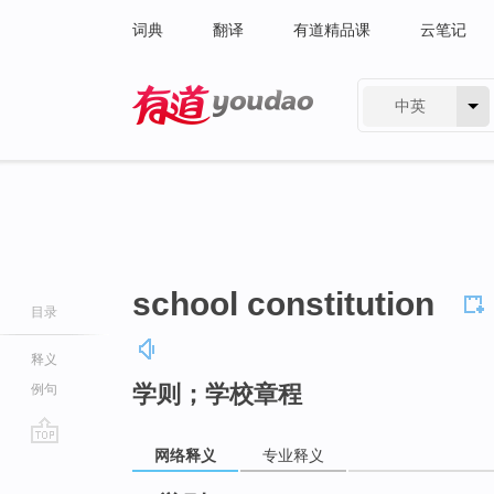
词典
翻译
有道精品课
云笔记
中英
有道 - 网易旗下搜索
school constitution
目录
释义
学则；学校章程
例句
网络释义
专业释义
go
top