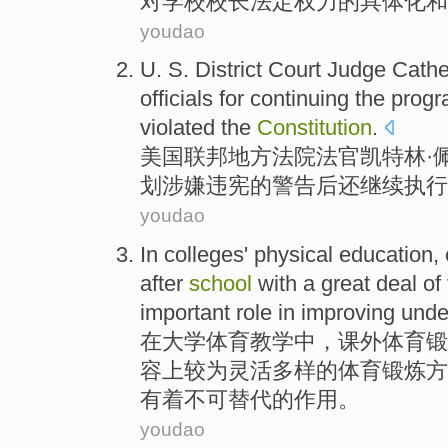
对学校校长
法定
权力的具体化
和
youdao
U. S.
District
Court
Judge
Cathe
officials
for continuing
the
prog
violated the
Constitution
.
美国
联邦地方
法院
法官
凯特林
·
划
涉嫌
违宪
的
警告
后
还继续执行
youdao
In
colleges
'
physical
education
,
after
school
with
a
great deal
of
important
role
in
improving
unde
在
大学
体育
教学
中，课外体育
锻
容
上较为灵活
多样
的
体育锻炼方
有着
不可替代的
作用
。
youdao