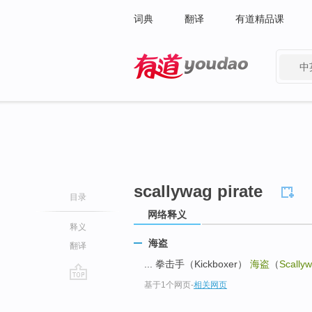
词典
翻译
有道精品课
中
有道 - 网易旗下搜索
scallywag pirate
目录
网络释义
释义
海盗
翻译
... 拳击手（Kickboxer）
海盗
（
Scallyw
基于1个网页
-
相关网页
go
top