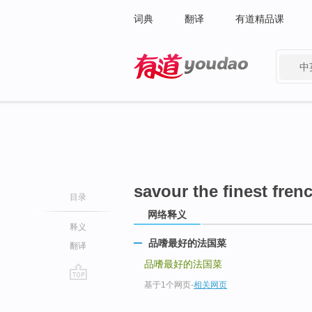
词典
翻译
有道精品课
中
有道 - 网易旗下搜索
savour the finest fren
目录
网络释义
释义
品嗜最好的法国菜
翻译
品嗜最好的法国菜
基于1个网页
-
相关网页
go
top