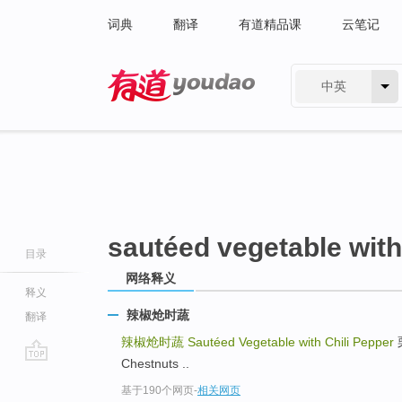
词典
翻译
有道精品课
云笔记
中英
有道 - 网易旗下搜索
sautéed vegetable with
目录
网络释义
释义
辣椒炝时蔬
翻译
辣椒炝时蔬
Sautéed Vegetable with Chili Pepper
栗
Chestnuts ..
go
基于190个网页
-
相关网页
top