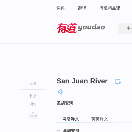
词典
翻译
有道精品课
中
有道 - 网易旗下搜索
San Juan River
目录
释义
圣胡安河
例句
网络释义
英英释义
go
top
圣胡安河