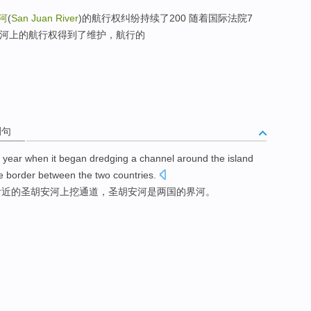
河
(
San Juan River
)的航行权纠纷持续了200 随着国际法院7
条河上的航行权得到了维护，航行的
例句
t year
when it
began
dredging a
channel
around
the
island
e
border between the
two
countries
.
附近
的
圣胡安
河
上
挖
通道
，圣胡安河是
两
国
的界河。