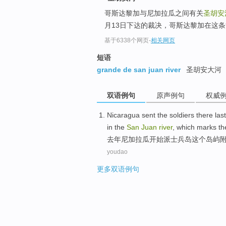
哥斯达黎加与尼加拉瓜之间有关
圣胡安
月13日下达的裁决，哥斯达黎加在这
基于6338个网页
-
相关网页
短语
grande de san juan river
圣胡安大河
双语例句
原声例句
权威
Nicaragua
sent
the soldiers
there
las
in the
San
Juan
river
, which marks
th
去年
尼加拉瓜
开始
派
士兵
岛
这个岛屿
youdao
更多双语例句