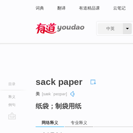
词典
翻译
有道精品课
云笔记
中英
有道 - 网易旗下搜索
sack paper
目录
美
[sæk ˈpeɪpər]
释义
纸袋；制袋用纸
例句
网络释义
专业释义
go
top