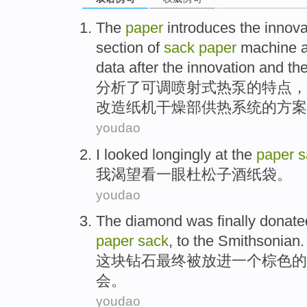
The
paper
introduces the
innova
section
of
sack
paper
machine 
data after the innovation and th
分析
了可调喷射式热泵
的
特点
，
改造
纸机
干燥
部
供热系统的方案
youdao
I
looked longingly
at the
paper
s
我
渴望
看
一眼杜松子酒纸袋。
youdao
The diamond
was
finally
donate
paper
sack
, to
the Smithsonian
.
这块
钻石
最终
被
放进
一个
棕色
的
会。
youdao