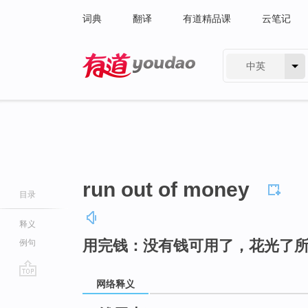
词典
翻译
有道精品课
云笔记
中英
有道 - 网易旗下搜索
run out of money
目录
释义
用完钱：没有钱可用了，花光了
例句
网络释义
go
top