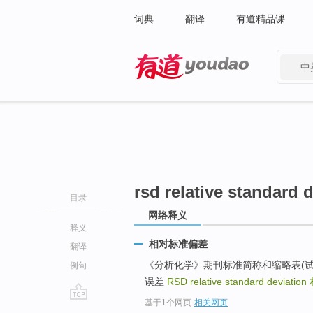
词典
翻译
有道精品课
中
有道 - 网易旗下搜索
rsd relative standard 
目录
网络释义
释义
相对标准偏差
翻译
《分析化学》期刊标准简称和缩略表(试行）_分析化学
例句
误差
RSD relative standard deviation
基于1个网页
-
相关网页
go