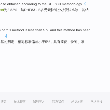
ose obtained according to the
DHF83B
methodology.
rsd
为2.82%，
与
DHF83 - B多元素
快速分析仪法比较，
其
结
) of
this
method
is
less than
5 % and this method
has
been
...
酯基
的
测定，
相对
标准
偏差
小于
5%，
具有
简便、快速、准
方博客
技术博客
诚聘英才
联系我们
站点地图
网络举报