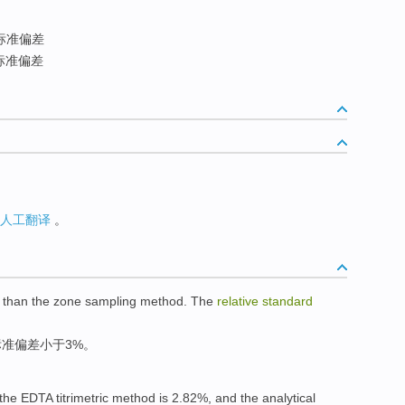
标准偏差
标准偏差
人工翻译
。
r than
the
zone
sampling
method
. The
relative
standard
标准
偏差
小于3%。
 the
EDTA
titrimetric
method
is 2.82%,
and
the
analytical