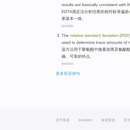
results
are
basically
consistent with
th
EDTA
滴定
法
分析
结果
的
相对
标准
偏差
果
基本
一致
。
youdao
The
relative
standard
deviation
(
RSD
used to
determine trace amounts
of
n
该
方法
用于
聚氨酯中
微量
游离异氰酸
确、可靠的特点。
youdao
更多双语例句
关于有道
Investors
有道智选
官