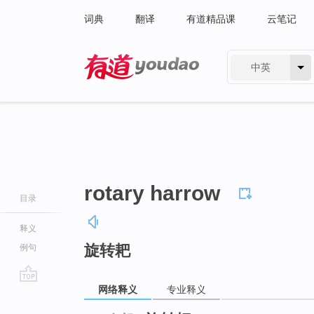
词典
翻译
有道精品课
云笔记
中英
有道 - 网易旗下搜索
rotary harrow
目录
释义
旋转耙
例句
网络释义
专业释义
go
top