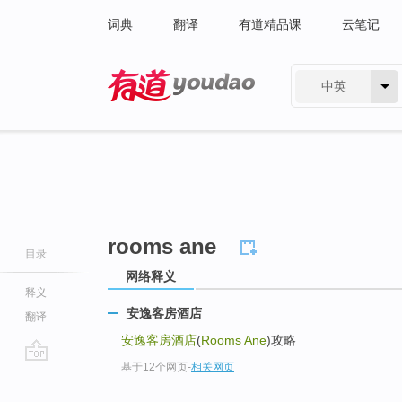
词典
翻译
有道精品课
云笔记
中英
有道 - 网易旗下搜索
rooms ane
目录
网络释义
释义
安逸客房酒店
翻译
安逸客房酒店
(
Rooms Ane
)攻略
基于12个网页
-
相关网页
go
top