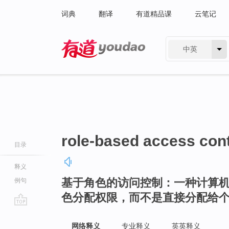
词典
翻译
有道精品课
云笔记
中英
有道 - 网易旗下搜索
role-based access cont
目录
释义
基于角色的访问控制：一种计算
例句
色分配权限，而不是直接分配给
go
top
网络释义
专业释义
英英释义