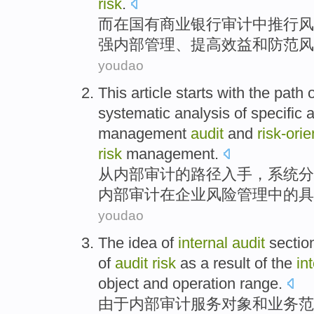
risk
.
而
在
国有
商业
银行
审计
中
推行
风
强
内部
管理
、
提高
效益
和
防范风
youdao
This article
starts
with the
path
o
systematic
analysis
of
specific
a
management
audit
and
risk-ori
risk
management.
从
内部
审计
的
路径
入手，
系统
分
内部审计
在
企业
风险管理
中的
具
youdao
The idea
of
internal
audit
sectio
of
audit
risk
as
a result of the
in
object
and
operation
range
.
由于
内部
审计
服务
对象
和
业务
范