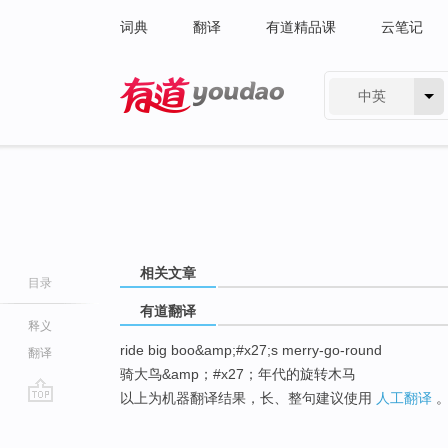
词典
翻译
有道精品课
云笔记
中英
有道 - 网易旗下搜索
相关文章
目录
有道翻译
释义
ride big boo&amp;#x27;s merry-go-round
翻译
骑大鸟&amp；#x27；年代的旋转木马
以上为机器翻译结果，长、整句建议使用
人工翻译
go
top