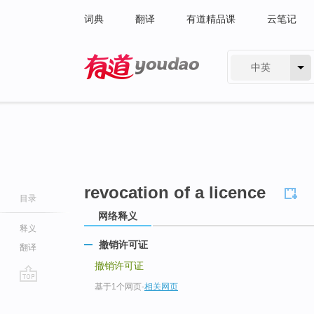
词典
翻译
有道精品课
云笔记
中英
有道 - 网易旗下搜索
revocation of a licence
目录
网络释义
释义
撤销许可证
翻译
撤销许可证
基于1个网页
-
相关网页
go
top