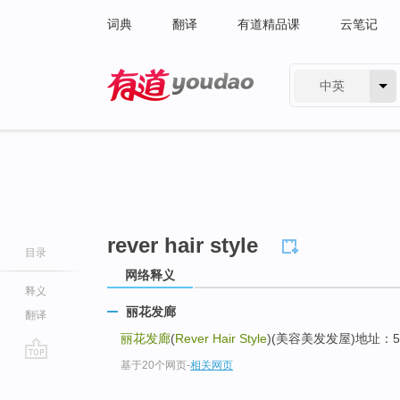
词典
翻译
有道精品课
云笔记
中英
有道 - 网易旗下搜索
rever hair style
目录
网络释义
释义
丽花发廊
翻译
丽花发廊
(
Rever Hair Style
)(美容美发发屋)地址：52B Be
基于20个网页
-
相关网页
go
top