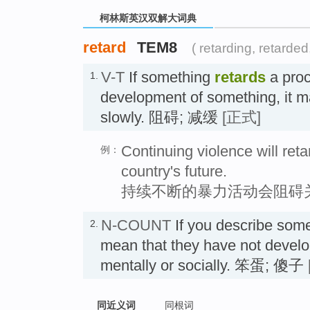
柯林斯英汉双解大词典
retard
TEM8
( retarding, retarded
V-T
If something
retards
a proc
1.
development of something, it 
slowly. 阻碍; 减缓
[正式]
Continuing violence will reta
例：
country's future.
持续不断的暴力活动会阻碍
N-COUNT
If you describe som
2.
mean that they have not develo
mentally or socially. 笨蛋; 傻子
同近义词
同根词