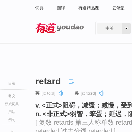
词典
翻译
有道精品课
云笔记
中英
有道 - 网易旗下搜索
retard
目录
英
[rɪˈtɑːd]
美
[rɪˈtɑːrd]
释义
v. <正式>阻碍，减缓；减慢，受
权威词典
用法
n. <非正式>弱智，笨蛋；延迟，
例句
[ 复数 retards 第三人称单数 retar
retarded 过去分词 retarded ]