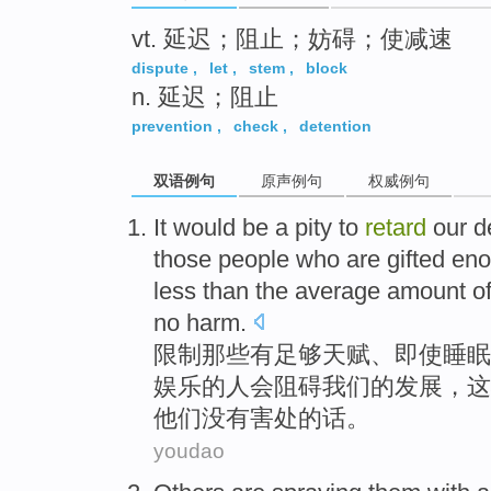
vt. 延迟；阻止；妨碍；使减速
dispute
,
let
,
stem
,
block
n. 延迟；阻止
prevention
,
check
,
detention
双语例句
原声例句
权威例句
It
would
be
a
pity to
retard
our
d
those
people
who
are gifted
eno
less than
the
average
amount
o
no
harm
.
限制
那些
有
足够
天赋、
即使睡眠
娱乐
的
人
会
阻碍
我们
的
发展
，
这
他们
没有
害处的话。
youdao