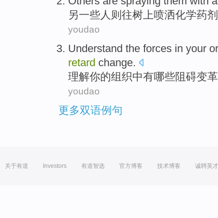
Others
are
spraying them with a
另一些人
则往树上
喷洒
化学药剂
youdao
Understand
the
forces
in
your
o
retard
change
.
理解
你
的
组织
中
有哪些
阻碍
变革
youdao
更多双语例句
关于有道
Investors
有道智选
官方博客
技术博客
诚聘英