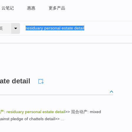
云笔记
惠惠
更多产品
英
ate detail
产
:
residuary personal estate detail
>> 混合动产: mixed
nst pledge of chattels detail>> ...