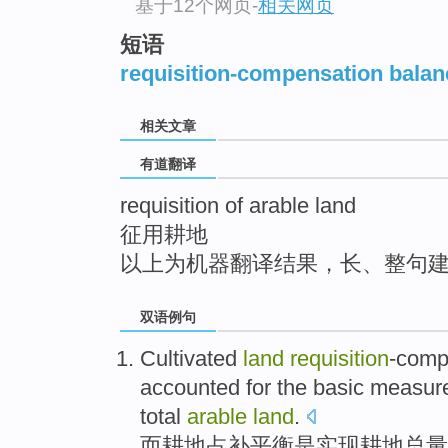
基于12个网页
-
相关网页
top
短语
requisition-compensation balanc
相关文章
有道翻译
requisition of arable land
征用耕地
以上为机器翻译结果，长、整句
双语例句
Cultivated
land
requisition
-comp
accounted
for
the
basic
measur
total
arable
land
.
而
耕地
占
补
平衡
是
实现
耕地
总量