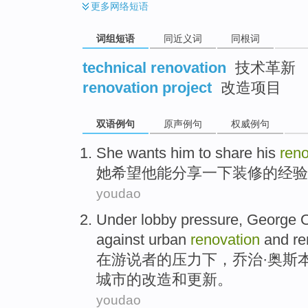
更多
网络短语
词组短语
同近义词
同根词
technical renovation
技术革新
renovation project
改造项目
双语例句
原声例句
权威例句
She
wants
him
to
share
his
reno
她
希望
他
能
分享一下
装修
的
经验
youdao
Under
lobby
pressure
, George
against
urban
renovation
and
re
在
游说者
的
压力
下，乔治·
奥斯
城市
的
改造
和
更新
。
youdao