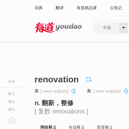
词典
翻译
有道精品课
云笔记
中英
有道 - 网易旗下搜索
renovation
目录
英
[ˌrenəˈveɪʃ(ə)n]
美
[ˌrenəˈveɪʃ(ə)n]
释义
n. 翻新，整修
用法
例句
[ 复数 renovations ]
go
网络释义
专业释义
英英释义