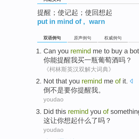
提醒；使记起；使回想起
put in mind of
,
warn
双语例句
原声例句
权威例句
Can
you
remind
me
to
buy
a bo
你
能
提醒
我
买
一瓶
葡萄酒
吗？
《柯林斯英汉双解大词典》
Not
that
you
remind
me
of
it.
倒
不是
要
你
提醒
我
。
youdao
Did
this
remind
you
of
somethin
这
让
你
想起
什么了
吗？
youdao