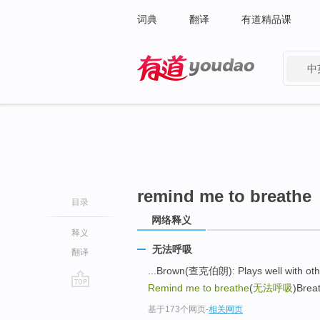
词典
翻译
有道精品课
中
有道 - 网易旗下搜索
remind me to breathe
目录
网络释义
释义
无法呼吸
翻译
...Brown(查克伯朗): Plays well with
Remind me to breathe
(
无法呼吸
)Bre
go
基于173个网页
-
相关网页
top