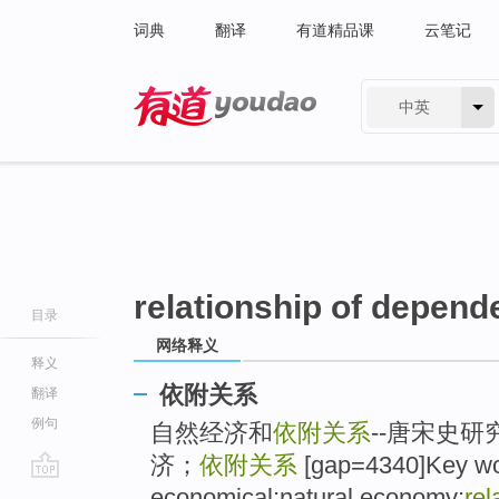
词典
翻译
有道精品课
云笔记
中英
有道 - 网易旗下搜索
relationship of depen
目录
网络释义
释义
依附关系
翻译
例句
自然经济和
依附关系
--唐宋史
济；
依附关系
[gap=4340]Key wo
go
economical;natural economy;
rel