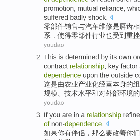
promotion
,
mutual
reliance,
whi
suffered
badly
shock
.
零部件
销售
与
汽车
维修
是
唇齿
相
系
，
使得
零部件
行业
也受到
重
挫
youdao
This
is
determined by
its
own
or
contract
relationship
,
key factor
dependence
upon
the
outside
c
这
是
由
农业
产业化经营
本身的
组
规模
、
技术
水平
和
对外部
环境
的
youdao
If
you
are
in a
relationship
refine
of
non-
dependence
.
如果
你
有
伴侣
，那么要
改善你们