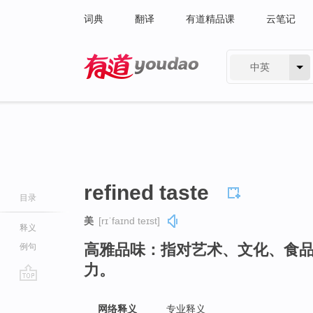
词典
翻译
有道精品课
云笔记
中英
有道 - 网易旗下搜索
refined taste
目录
美
[rɪˈfaɪnd teɪst]
释义
高雅品味：指对艺术、文化、食
例句
力。
go
top
网络释义
专业释义