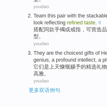
youdao
Team this pair
with the
stackabl
look
reflecting
refined
taste
.
搭配
同
款
手镯
或
戒指
，可营造品
型
。
youdao
They
are
the
choicest
gifts
of
He
genius
, a profound
intellect
, a 
它们
是
上天
慷慨赐予
的
精选
礼物
高雅
。
youdao
更多双语例句