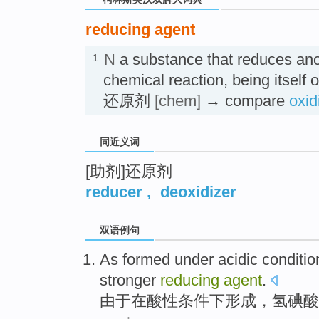
reducing agent
N
a substance that reduces ano
1.
chemical reaction, being itself 
还原剂
[chem]
→ compare
oxid
同近义词
[助剂]还原剂
reducer
,
deoxidizer
双语例句
As
formed
under
acidic
conditio
stronger
reducing
agent
.
由于
在
酸性
条件下
形成
，氢
碘酸