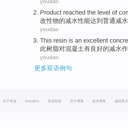
youdao
Product
reached
the
level
of
co
改性物
的
减
水
性能
达到
普通
减
水
youdao
This
resin
is an
excellent
concre
此
树脂
对
混凝土
有
良好
的
减
水作
youdao
更多双语例句
关于有道
Investors
有道智选
官方博客
技术博客
诚聘英