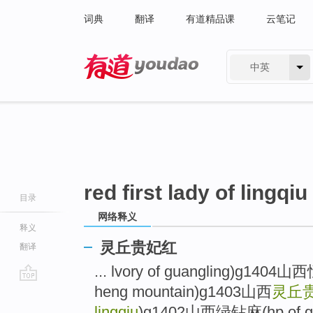
词典
翻译
有道精品课
云笔记
中英
有道 - 网易旗下搜索
red first lady of lingqiu
目录
网络释义
释义
灵丘贵妃红
翻译
... lvory of guangling)g1404山
heng mountain)g1403山西
灵丘
go
top
lingqiu
)g1402山西绿钻麻(hp of g