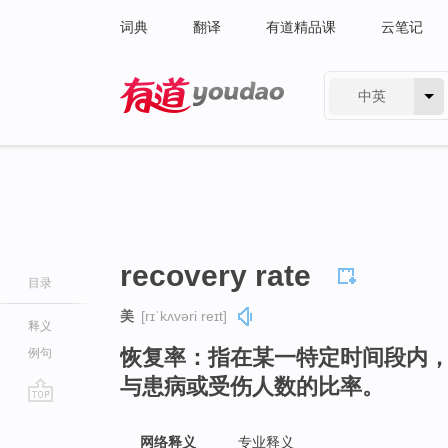
词典
翻译
有道精品课
云笔记
中英
有道 - 网易旗下搜索
recovery rate
目录
美
[rɪˈkʌvəri reɪt]
释义
恢复率：指在某一特定时间段内
例句
与患病或受伤人数的比率。
go
top
网络释义
专业释义